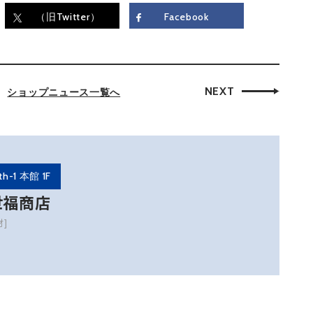
（旧Twitter）
Facebook
NEXT
ショップニュース一覧へ
th-1 本館 1F
世福商店
材]