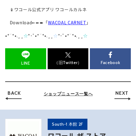
📱ワコール公式アプリ ワコールカルネ
Download➸➼➽「
WACOAL CARNET
」
•*¨*•.¸¸
☆
*･ﾟ•*¨*•.¸¸
☆
*･ﾟ•*¨*•.¸¸
☆
（旧Twitter）
Facebook
LINE
BACK
NEXT
ショップニュース一覧へ
South-1 本館 2F
ワコール ザ ストア