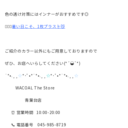
色の透け対策にはインナーがおすすめです◎
💁🏻‍♀️
暑い日こそ、1枚プラス☝️😼
ご紹介のカラー以外にもご用意しておりますので
ぜひ、お店へいらしてください(*´◒`*)
¨*•.¸¸
☆
*･ﾟ•*¨*•.¸¸
☆
*･ﾟ•*¨*•.¸¸
☆
WACOAL The Store
青葉台店
⏰ 営業時間 10:00-20:00
📞 電話番号 045-985-8719