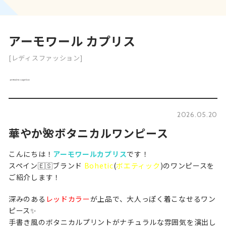
アーモワール カプリス
[レディスファッション]
2026.05.20
華やか🌺ボタニカルワンピース
こんにちは！
アーモワールカプリス
です！
スペイン🇪🇸ブランド
Bohetic
(
ボエティック
)のワンピースを
ご紹介します！
深みのある
レッドカラー
が上品で、大人っぽく着こなせるワン
ピース✨️
手書き風のボタニカルプリントがナチュラルな雰囲気を演出し