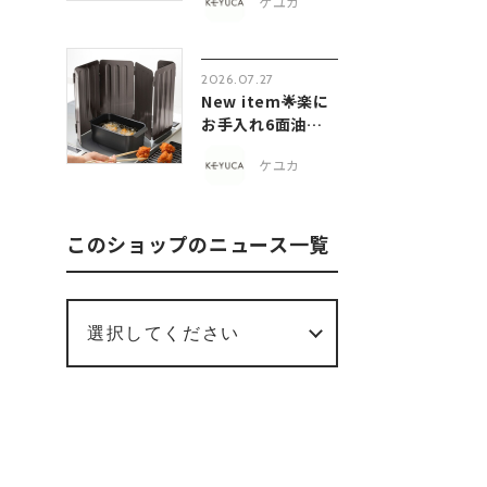
ケユカ
2026.07.27
New item🌟楽に
お手入れ6面油は
ねガード
ケユカ
このショップのニュース一覧