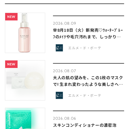
NEW
2026.08.09
🌸8月18日（火）新発売♡ｳｫｰﾀｰﾌﾟﾙｰ
ﾌのﾒｲｸや毛穴汚れまで、しっかりオ
フ！摩擦レス 瞬間なで落ちオイル
エルメ・ド・ボーテ
クレンジング◆
NEW
2026.08.07
大人の肌の望みを、この1枚のマスク
で! 生まれ変わったような美しさへ導
きます☆
エルメ・ド・ボーテ
2026.08.06
スキンコンディショナーの濃密泡