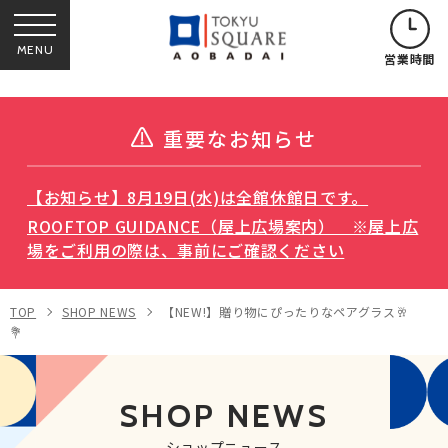
MENU
営業時間
重要なお知らせ
【お知らせ】8月19日(水)は全館休館日です。
ROOFTOP GUIDANCE（屋上広場案内） ※屋上広
場をご利用の際は、事前にご確認ください
TOP
SHOP NEWS
【NEW!】贈り物にぴったりなペアグラス🥂
💐
SHOP NEWS
ショップニュース