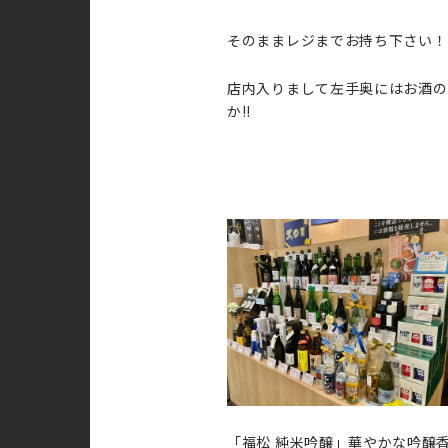
そのままレジまでお持ち下さい！
店内入りまして左手奥にはお酒の
か‼
「福松 純米吟醸」華やかな吟醸