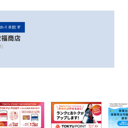
th-1 本館 1F
世福商店
材]