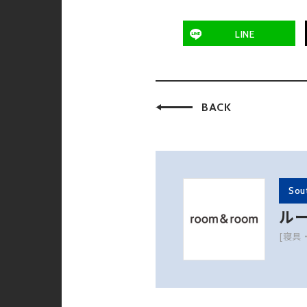
LINE
BACK
Sou
ル
[寝具