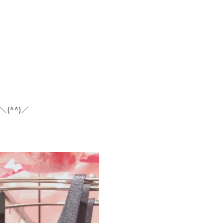
(^^)／