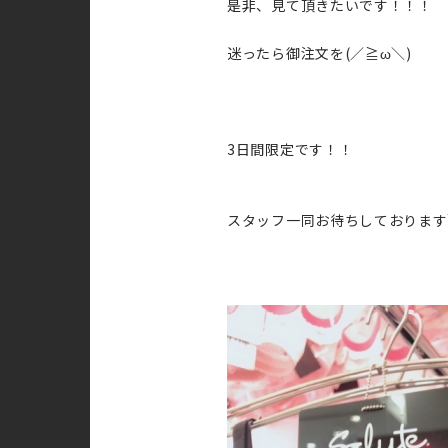
是非、見て頂きたいです！！！
迷ったら御注文を(／≧ω＼)
3日間限定です！！
スタッフ一同お待ちしております＼