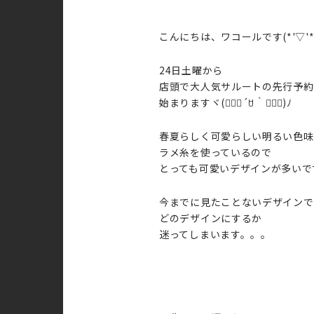
こんにちは、ワコールです(*'▽'*
24日土曜から
店頭で大人気サルートの先行予約
始まりますヾ(๑⃙⃘´ꇴ｀๑⃙⃘)ﾉ
春夏らしく可愛らしい明るい色味
ラメ糸を使っているので
とっても可愛いデザインが多いで
今までに見たことないデザインで
どのデザインにするか
迷ってしまいます。。。