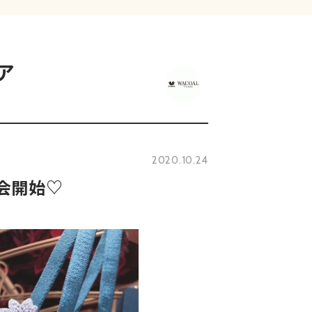
ア
2020.10.24
約会開始♡