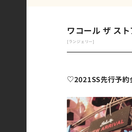
ワコール ザ スト
[ランジェリー]
♡2021SS先行予