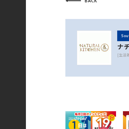
BACK
Sou
ナ
[生活