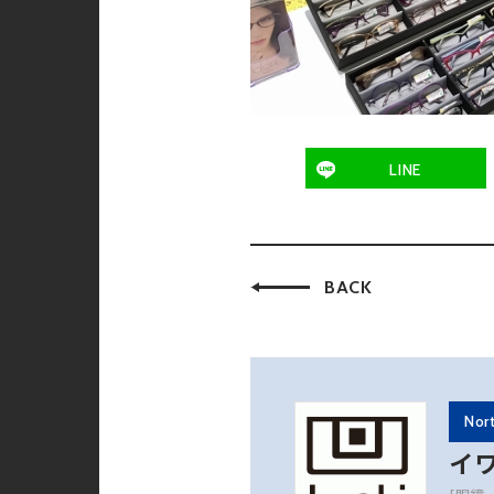
LINE
BACK
Nor
イ