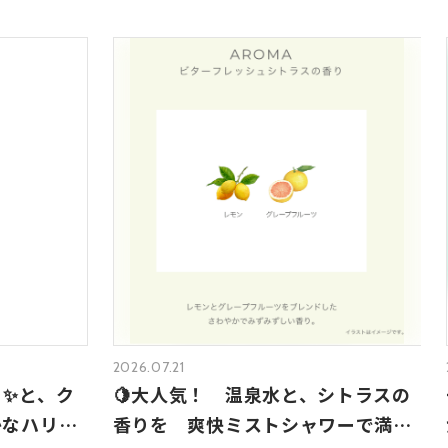
2026.07.21
り✨と、ク
🍋大人気！ 温泉水と、シトラスの
かなハリの
香りを 爽快ミストシャワーで満喫