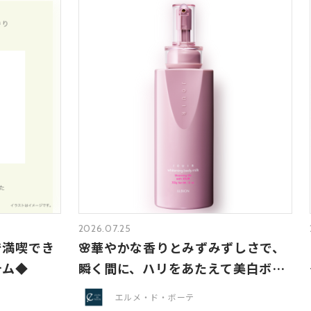
2026.07.25
🌸華やかな香りとみずみずしさで、
で満喫でき
瞬く間に、ハリをあたえて美白ボデ
テム◆
ィへ✨✨
エルメ・ド・ボーテ