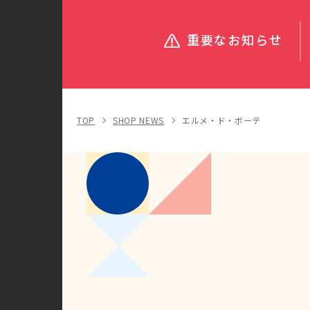
重要なお知らせ
TOP
SHOP NEWS
エルメ・ド・ボーテ