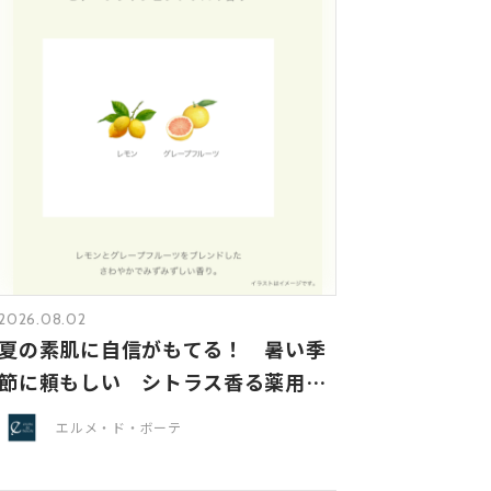
2026.08.02
夏の素肌に自信がもてる！ 暑い季
節に頼もしい シトラス香る薬用美
容液🍋
エルメ・ド・ボーテ