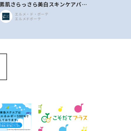
素肌さらっさら美白スキンケアパウ
ダー♡
エルメ・ド・ボーテ
エルメドボーテ