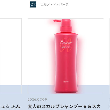
ィシャンプ
★
エルメ・ド・ボーテ
2026.07.09
ュ☆ ふん
大人のスカルプシャンプー★＆スカ