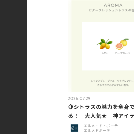
2026.07.29
🍋シトラスの魅力を全身
る！ 大人気★ 神アイ
エルメ・ド・ボーテ
エルメドボーテ