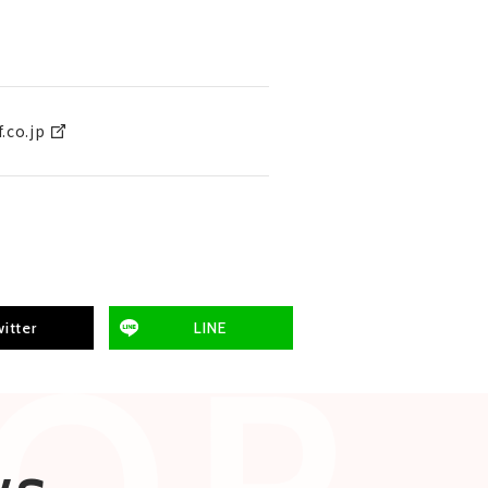
.co.jp
itter
LINE