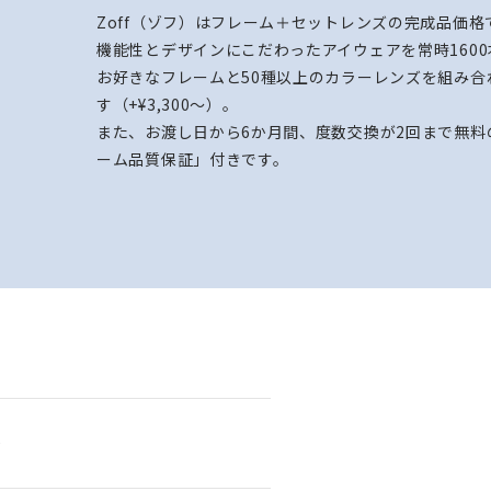
Zoff（ゾフ）はフレーム＋セットレンズの完成品価格で¥
機能性とデザインにこだわったアイウェアを常時1600
お好きなフレームと50種以上のカラーレンズを組み
す（+¥3,300～）。​
また、お渡し日から6か月間、度数交換が2回まで無料
ーム品質保証」付きです。
0