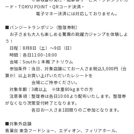
ード・TOKYU POINT・QRコード決済・
電子マネー決済には対応しておりません。
■バンジートランポリン（整理券制）
お子さまも大人も楽しめる驚異の跳躍力ジャンプを体験しよ
う！
日程：8月8日（土）～9日（日）
時間：各日11:00~18:00
会場：South-1 本館 アトリウム
参加条件：当日、対象店舗にてお一人さま税込3,000円（合
算か）以上お買い上げいただいたレシートを
会場にご持参ください。
対象年齢：3歳以上 ※体重80kgまでの方
注意事項：整理券は各日10:00より配布いたします。整理券
がなくなり次第受付終了となります。
各日お一人さま1回限りのご参加となります。
■対象外店舗
青葉台 東急フードショー、エディオン、フィリアホール、