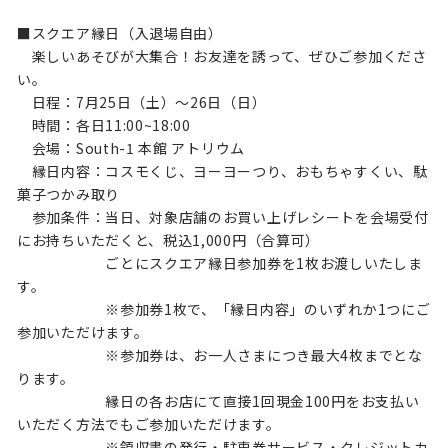
■スクエア縁日（入退場自由）
楽しいあそびが大集合！お友達を誘って、ぜひご参加くださ
い。
日程：7月25日（土）～26日（日）
時間：各日11:00~18:00
会場：South-1 本館 アトリウム
縁日内容：コスモくじ、ヨーヨーつり、おもちゃすくい、駄
菓子つかみ取り
参加条件：当日、対象店舗のお買い上げレシートを会場受付
にお持ちいただくと、税込1,000円（合算可）
ごとにスクエア縁日参加券を1枚お渡しいたしま
す。
※参加券1枚で、「縁日内容」のいずれか1つにご
参加いただけます。
※参加券は、お一人さまにつき最大4枚までとな
ります。
縁日の各お店にて直接1回現金100円をお支払い
いただく方法でもご参加いただけます。
※領収書の発行・駐車券サービス・クレジットカ