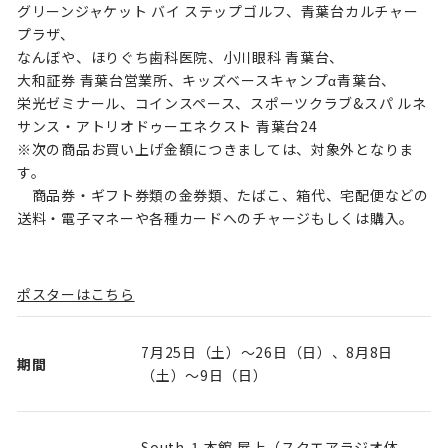
グリーンジャケット バイ ステップゴルフ、青葉台カルチャー
プラザ、
なんぼや、ほりぐち歯科医院、小川眼科 青葉台、
大和証券 青葉台営業所、キッズベースキャンプα青葉台、
栄光ゼミナール、コインスペース、スポーツクラブ&スパ ルネ
サンス・アトリオドゥーエネクスト 青葉台24
※次の商品お買い上げ金額につきましては、対象外となりま
す。
商品券・ギフト券類の金券類、たばこ、箱代、宅配便などの
送料・電子マネーや各種カードへのチャージもしくは購入。
ポスターはこちら
7月25日（土）～26日（日）、8月8日
期間
（土）～9日（日）
South-1 本館 屋上（スクエアラジオ体