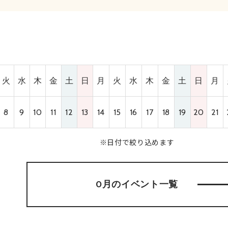
火
水
木
金
土
日
月
火
水
木
金
土
日
月
8
9
10
11
12
13
14
15
16
17
18
19
20
21
※日付で絞り込めます
0月のイベント
一覧