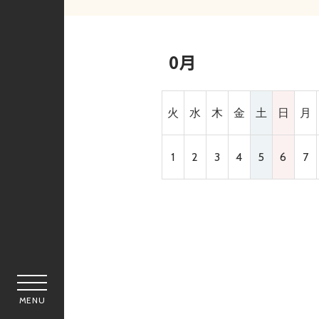
0月
火
水
木
金
土
日
月
1
2
3
4
5
6
7
MENU