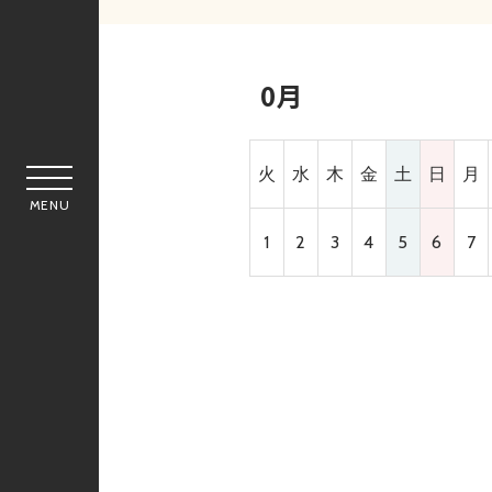
0月
火
水
木
金
土
日
月
MENU
1
2
3
4
5
6
7