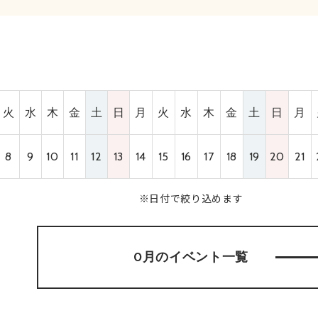
火
水
木
金
土
日
月
火
水
木
金
土
日
月
8
9
10
11
12
13
14
15
16
17
18
19
20
21
※日付で絞り込めます
0月のイベント
一覧