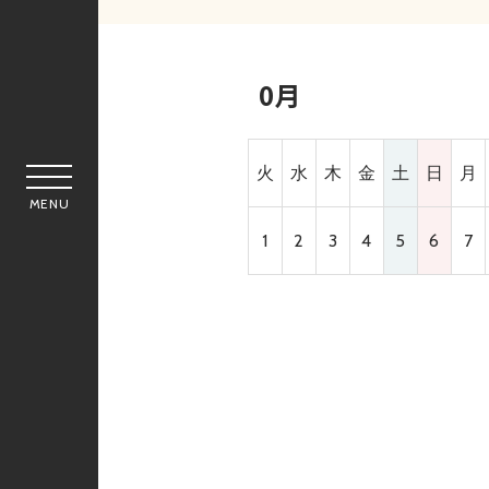
0月
火
水
木
金
土
日
月
MENU
1
2
3
4
5
6
7