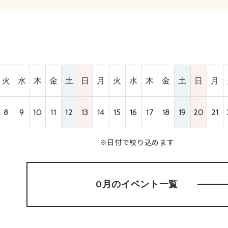
火
水
木
金
土
日
月
火
水
木
金
土
日
月
8
9
10
11
12
13
14
15
16
17
18
19
20
21
※日付で絞り込めます
0月のイベント
一覧